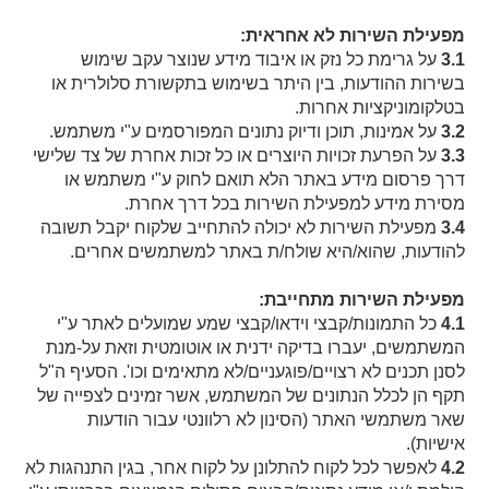
מפעילת השירות לא אחראית:
3.1
על גרימת כל נזק או איבוד מידע שנוצר עקב שימוש
בשירות ההודעות, בין היתר בשימוש בתקשורת סלולרית או
בטלקומוניקציות אחרות.
3.2
על אמינות, תוכן ודיוק נתונים המפורסמים ע"י משתמש.
3.3
על הפרעת זכויות היוצרים או כל זכות אחרת של צד שלישי
דרך פרסום מידע באתר הלא תואם לחוק ע"י משתמש או
מסירת מידע למפעילת השירות בכל דרך אחרת.
3.4
מפעילת השירות לא יכולה להתחייב שלקוח יקבל תשובה
להודעות, שהוא/היא שולח/ת באתר למשתמשים אחרים.
מפעילת השירות מתחייבת:
4.1
כל התמונות/קבצי וידאו/קבצי שמע שמועלים לאתר ע"י
המשתמשים, יעברו בדיקה ידנית או אוטומטית וזאת על-מנת
לסנן תכנים לא רצויים/פוגעניים/לא מתאימים וכו'. הסעיף ה"ל
תקף הן לכלל הנתונים של המשתמש, אשר זמינים לצפייה של
שאר משתמשי האתר (הסינון לא רלוונטי עבור הודעות
אישיות).
4.2
לאפשר לכל לקוח להתלונן על לקוח אחר, בגין התנהגות לא