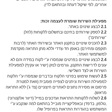
אחרים, לפי שיקול דעתה ובהתאם לדין.
מפעילת השירות שומרת לעצמה זכות:
2.1
לבצע שינוים באתר.
2.2
לספק שירותים בחינם ובתשלום ללקוחות (להלן
"שירותים")
2.3
להכניס שינויים בתקנון האתר ובשירותי האתר (לרבות
תוקפם ומחירם) באופן חד-צדדי וללא מתן התראה מוקדמת
למשתמשי האתר.
2.4
לבצע שינויים בפרטים שנמסרו ע"י לקוח במידה והם לא
עונים לדרישות התקנון, גורמים לנזק (ישיר או עקיף) למפעילת
השירות או לצד השלישי.
2.5
לעשות שימוש בפרטי הלקוח ובדברים שנמסרו ע"י הלקוח
למפעילת השירות וניתנים לצפייה פומבית (וזאת למטרת
פרסום או מסירת נתונים לאתרים חיצוניים (צד ג') ללא התראה
מראש).
2.6
לשלוח ללקוחות התראות ועדכונים במייל (דיוור אלקטרוני)
,טלפון, בדפדן ובאפליקציית מובייל בהתאם למה שנקבע ע"י
המשתמש בהגדרות התראות בפרופיל שלו.