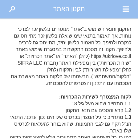
תקנון האתר
התקנון ותנאי השימוש ב"אתר" מנוסחים בלשון זכר לצרכי
נוחות, אך האמור בתנאי שימוש אלה בלשון זכר מתייחס גם
לנקבה ולהיפך וכל האמור בלשון יחיד, מתייחס גם לרבים
ולהיפך. תקנון זה מסכם התקשרות במסגרת שימוש באתר
https://ukrlove.co.il (להלן "האתר" או "אתר הכרויות" או
"שירות הכרויות") בין מפעילת האתר (חברת
SIFRA LLC
,
להלן "מפעילת השירות") לבין הלקוח (להלן
"הלקוח/המשתמש"). הרשמתו של הלקוח באתר מאשרת את
הסכמתו עם התקנון והצטרפותו להסכם זה.
לקוח המצטרף לשירות ההכרויות:
1.1
מתחייב שהוא מעל גיל 18.
1.2
קרא והסכים עם תנאי התקנון.
1.3
מתחייב כי גיל המצוין בכרטיס שלו הינו נכון ועדכני. התנאי
הנ"ל תקף גם לגבי התמונות, שהוא בוחר להעלאות לכרטיס
שלו באתר.
כמו-כן, כל משתמשי האתר מתחייבים שלא להציג זהות בדויה,