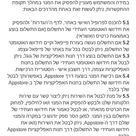
במידה והמשתמש מעוניין להפסיק את המנוי במהלך תקופת
ההתקשרות, ניתן לעשות זאת באחת מהדרכים הבאות:
5.1
להכנס לפרופיל האישי באתר, לדף ה"הגדרות" ולהפסיק
את חידושו האוטומטי העתידי של התשלום (אם התשלום בוצע
באמצעות כרטיס האשראי).
5.2
אם התשלום נעשה בעזרת פייפאל וקיים חידושו האוטומטי
של התשלום, ניתן לבטלו בכל עת באתר של פייפאל עצמו.
5.3
אם התשלום בוצע דרך חנות האפליקציות של גוגל, ניתן
לבטל את חידושו האוטומטי העתידי של התשלום בחנות
האפליקציות עצמה, דרך חשבון אישי - הסטוריית הרכישות.
5.4
אם רכישת המנוי בוצעה דרך Appstore, באפשרותך לבטל
את חידושו של התשלום בחנות האפליקציות שלך ב-Appstore
שלך בלבד.
5.5
על מנת לבטל את השירות ניתן ליצור קשר עם שירות
הלקוחות שלנו ולבקש להפסיק את המנוי ו/או לחילופין, למחוק
את הכרטיס מהאתר, או לבטל כאמור את חידושו העתידי של
התשלום בגין המנוי. למען הסר ספק יודגש כי במקרה והמנוי
שולם דרך ה-Appstore, ניתן לבטל את השירות (ו/או את
חידושו העתידי של התשלום) דרך חנות האפליקציות Appstore