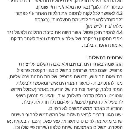
הולמת ו/או מידע נתונים/קבצים פסולים הנמצאים בכרטיסו ע"י
כפתור "להתלונן" (בגרסה מלאה/ניידת/יישומון).
4.3
לאפשר לכל לקוח לחסום את הלקוח האחר ע"י כפתור
"לחסום"/"להעביר לרשימת התעלמות" (בגרסה
מלאה/ניידת/יישומון).
4.4
להסיר תוכן פסול, אשר היווה את סיבת התלונה ולפעול נגד
מפרי התקנון (במקרה של עילה עובדתית) וזאת לאחר בדיקה
ואימות ההפרה בלבד.
שרותים בתשלום:
ההרשמה באתר הינה בחינם ולא נגבה תשלום על יצירת
פרופיל. ישנם כמה שרותים בתשלום כגון: הקפצת פרופיל
בתוצאות החיפוש, הדגשת פרופיל, שליחת מתנות וירטואליות,
מנוי להתכתבות - כאשר המנוי הינו אישי ומאפשר לבעל/ת
המנוי בלבד, קריאה וכתיבה של הודעות באתר (שכולל חידוש
אוטומטי בחלק מדרכי תשלום) ועוד. יודגש, כי הנמען רשאי
להפעיל את הסינון לטעמו/ה, על-מנת לדחות את קבלת
ההודעות באתר ממשתמשים לא רצויים.
ישנו מגוון דרכים לבצע תשלום ועל המשתמש לבחור בשיטה
שהכי מתאימה לו: כרטיס אשראי, פאי פאל, העברה בנקאית או
הפקדה, תשלום באמצעות שיחת טלפון (שירות פיי קול) וכו'.