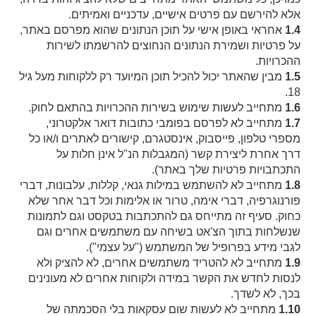
אלא להירשם עם פרטים אישיים, עדכניים ואמיתים.
1.4
אחראי באופן אישי על תוכן הנתונים שהוא מפרסם באתר,
על פרטיות ושמירת הנתונים הנחוצים להרשמתו לשירות
ההכרויות.
1.5
מבין שהאתר יכול להכיל תוכן המיועד רק ללקוחות מעל גיל
18.
1.6
מתחייב לעשות שימוש בשירות ההכרויות בהתאם לחוק.
1.7
מתחייב לא לפרסם בפומבי כתובות דואר אלקטרוני,
מספרי טלפון, פייסבוק, אינסטגרם, קישורים לאתרים ו/או כל
דרך אחרת ליצירת קשר (המגבלות הנ"ל אינן חלות על
התכתבויות פרטיות שלך באתר).
1.8
מתחייב לא להשתמש במילות גנאי, קללות, עלבונות, דברי
פורנוגרפיה, דברי אימה, טרור או אלימות וכל דבר אחר שלא
כחוק. סעיף זה מתייחס גם להתכתבות בטקסט וגם לתמונות
שנשלחות בתוך הצ'אט בשיחה עם משתמשים אחרים וגם
לגבי מידע בפרופיל של המשתמש ("על עצמי").
1.9
מתחייב לא להטריד משתמשים אחרים, לא להציק ולא
לנסות לחדש את הקשר במידה ולקוחות אחרים לא מעונינים
בכך, לא לשדך.
1.10
מתחייב לא לעשות שום עסקאות בלי הסכמתה של