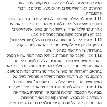
מפעילת השירות, לא להציע לעשות עסקאות עבודה או
שירותים, לא להשתמש באתר כאמצעי פרסום או דברי
פרופגנדה.
1.11
מוסר למפעילת השירות בלעדיות לפרסום, חידוש ושינוי
נתונים המועלים ע"י לקוח לאתר או מסורים בכל דרך אנלוגית
אחרת, כך שלכל אחד יש גישה אליהם באופן אינטראקטיבי
בכל זמן נתון ומכל מקום (זכות לפרסום פומבי).
1.12
מסכים לקבל התראות ועדכונים במייל (דיוור אלקטרוני),
טלפון, בדפדן ובאפליקציית מובייל בהתאם למה שנקבע
בהגדרות של התראות בפרופיל שלו.
1.13
מבין ומקבל את העובדה, כי חלק מההודעות שהוא מקבל
באתר ממשתמשי האתר האחרים, עלולות להיות חלק מהדיוור
האוטומטי ו/או מהדיוור שנשלח למספר משתמשים רב וכל זאת
בהתאם להגדרות החיפוש של אחד מהצדדים לפחות (המען או
הנמען). כמו כן, הודעות יכולות להשלח אוטומטית בשם של
משתמשים אחרים שהפעילו שירות שנקרא "העוזר החכם".
1.14
מתחייב שלא לפתוח יותר מכרטיס אחד ויחיד במערכת.
מביע את הסכמתו המלאה ומקבל ע"י הרשמתו באתר את
העובדה כי כל מבצעי האתר / קופונים ושאר ההטבות,
מתייחסים רק לבעל הכרטיס עצמו ולא לכרטיס מסויים. מכאן