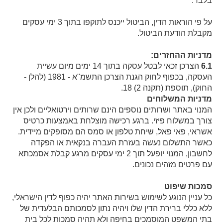
בלבד.
על פי הוראות הדין, הביטול ייכנס לתוקפו בתוך 3 ימי עסקים
מקבלת הודעת הביטול.
מדניות ההחזרים:
6.1
הצרכן זכאי לבטל עסקה בתוך 14 ימים מיום עשיית
העסקה, בכפוף לחוק הגנת הצרכן התשמ"א - 1981 (להלן -
החוק), תוספת (תקנה 2) 18.
מדניות המשלוחים
המנוי באתר ושרותים נוספים הינם שרותים וירטואליים ולכן אין
צורך במשלוח פיזי. ברגע רכישה מוצלחת באמצעות כרטיס
אשראי, פאי פאל, שיחת טלפון או סמס הם מסופקים מיידית.
כאשר התשלום נעשה בעזרת העברה בנקאית או הפקדה
לחשבון, המנוי יופעל תוך 2 ימי עסקים מרגע קבלת אסמכתא
עם פרטים מזהים נכונים.
סמכות שיפוט
כל עניין הנוגע לשימוש בשירות האתר יהיה כפוף לדין הישראלי,
ללא כללי ברירת הדין שלו ויהיה נתון לסמכותם הבלעדית של
בתי המשפט המוסמכים בחיפה ולא תהיה סמכות לכל בית