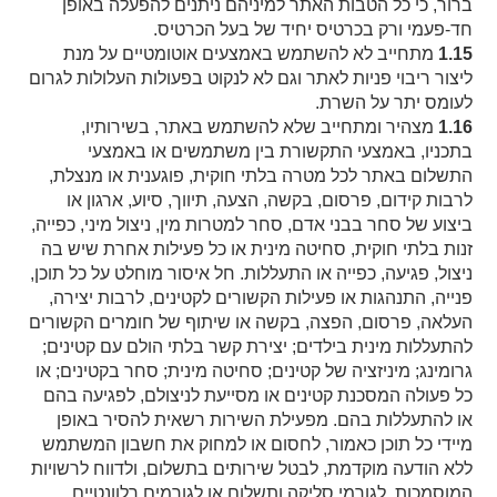
ברור, כי כל הטבות האתר למיניהם ניתנים להפעלה באופן
חד-פעמי ורק בכרטיס יחיד של בעל הכרטיס.
1.15
מתחייב לא להשתמש באמצעים אוטומטיים על מנת
ליצור ריבוי פניות לאתר וגם לא לנקוט בפעולות העלולות לגרום
לעומס יתר על השרת.
1.16
מצהיר ומתחייב שלא להשתמש באתר, בשירותיו,
בתכניו, באמצעי התקשורת בין משתמשים או באמצעי
התשלום באתר לכל מטרה בלתי חוקית, פוגענית או מנצלת,
לרבות קידום, פרסום, בקשה, הצעה, תיווך, סיוע, ארגון או
ביצוע של סחר בבני אדם, סחר למטרות מין, ניצול מיני, כפייה,
זנות בלתי חוקית, סחיטה מינית או כל פעילות אחרת שיש בה
ניצול, פגיעה, כפייה או התעללות. חל איסור מוחלט על כל תוכן,
פנייה, התנהגות או פעילות הקשורים לקטינים, לרבות יצירה,
העלאה, פרסום, הפצה, בקשה או שיתוף של חומרים הקשורים
להתעללות מינית בילדים; יצירת קשר בלתי הולם עם קטינים;
גרומינג; מיניזציה של קטינים; סחיטה מינית; סחר בקטינים; או
כל פעולה המסכנת קטינים או מסייעת לניצולם, לפגיעה בהם
או להתעללות בהם. מפעילת השירות רשאית להסיר באופן
מיידי כל תוכן כאמור, לחסום או למחוק את חשבון המשתמש
ללא הודעה מוקדמת, לבטל שירותים בתשלום, ולדווח לרשויות
המוסמכות, לגורמי סליקה ותשלום או לגורמים רלוונטיים