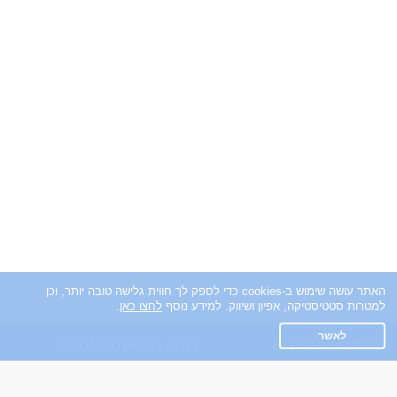
האתר עושה שימוש ב-cookies כדי לספק לך חווית גלישה טובה יותר, וכן
למטרות סטטיסטיקה, אפיון ושיווק. למידע נוסף
לחצו כאן
.
לאשר
אפליקציית הכרויות
אנחנו ברשתות החברתיות
על אפליקצית הכרויות
Facebook
הכרויות עבור Android