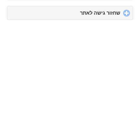
שחזור גישה לאתר
click
to
expand
contents