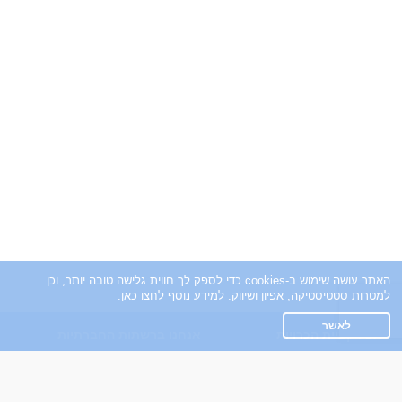
האתר עושה שימוש ב-cookies כדי לספק לך חווית גלישה טובה יותר, וכן
למטרות סטטיסטיקה, אפיון ושיווק. למידע נוסף
לחצו כאן
.
לאשר
אפליקציית הכרויות
אנחנו ברשתות החברתיות
על אפליקצית הכרויות
Facebook
הכרויות עבור Android
הכרויות עבור iOS